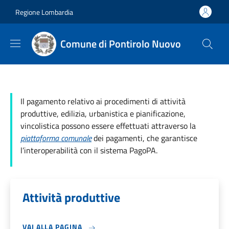
Salta al contenuto principale
Skip to footer content
Regione Lombardia
Comune di Pontirolo Nuovo
Il pagamento relativo ai procedimenti di attività
produttive, edilizia, urbanistica e pianificazione,
vincolistica possono essere effettuati attraverso la
piattaforma comunale
dei pagamenti, che garantisce
l’interoperabilità con il sistema PagoPA.
Attività produttive
VAI ALLA PAGINA