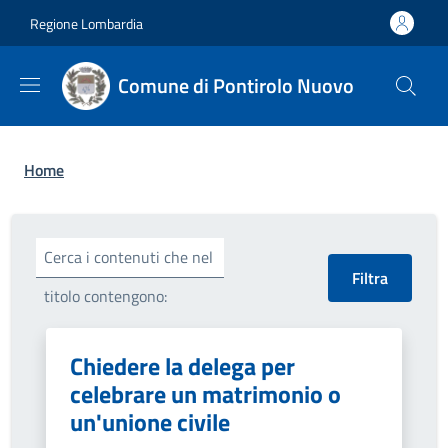
Salta al contenuto principale
Skip to footer content
Regione Lombardia
Comune di Pontirolo Nuovo
Briciole di pane
Home
Cerca i contenuti che nel
titolo contengono:
Chiedere la delega per
celebrare un matrimonio o
un'unione civile