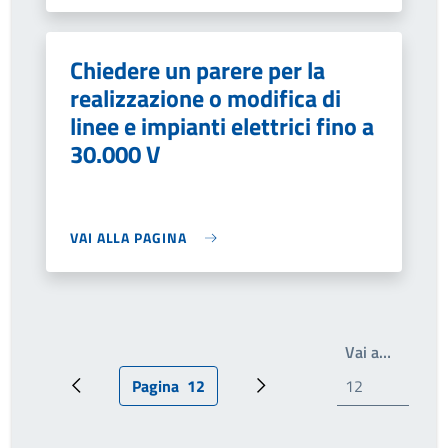
Chiedere un parere per la
realizzazione o modifica di
linee e impianti elettrici fino a
30.000 V
VAI ALLA PAGINA
Write th
Vai a…
Pagina
12
Pagina precedente
Pagina attuale
Prossima pagina