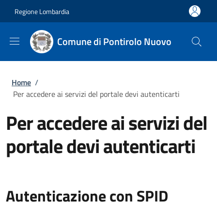
Salta al contenuto principale
Skip to footer content
Regione Lombardia
Comune di Pontirolo Nuovo
Briciole di pane
Home
/
Per accedere ai servizi del portale devi autenticarti
Per accedere ai servizi del
portale devi autenticarti
Autenticazione con SPID