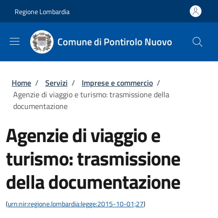
Salta al contenuto principale
Skip to footer content
Regione Lombardia
Comune di Pontirolo Nuovo
Briciole di pane
Home
/
Servizi
/
Imprese e commercio
/
Agenzie di viaggio e turismo: trasmissione della
documentazione
Agenzie di viaggio e
turismo: trasmissione
della documentazione
(
urn:nir:regione.lombardia:legge:2015-10-01;27
)