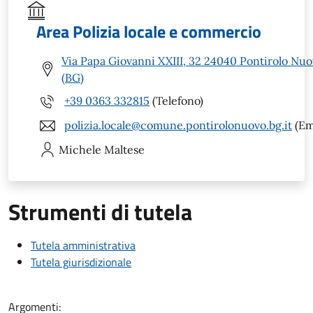
Area Polizia locale e commercio
Via Papa Giovanni XXIII, 32 24040 Pontirolo Nu
(BG)
+39 0363 332815
(Telefono)
polizia.locale@comune.pontirolonuovo.bg.it
(Em
Michele
Maltese
Strumenti di tutela
Tutela amministrativa
Tutela giurisdizionale
Argomenti: