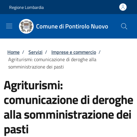
Salta al contenuto principale
Skip to footer content
Regione Lombardia
Comune di Pontirolo Nuovo
Briciole di pane
Home
/
Servizi
/
Imprese e commercio
/
Agriturismi: comunicazione di deroghe alla
somministrazione dei pasti
Agriturismi:
comunicazione di deroghe
alla somministrazione dei
pasti