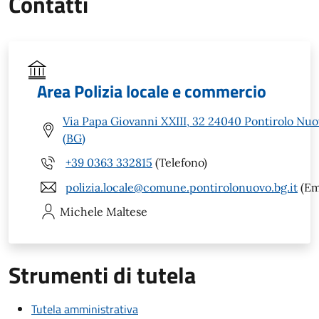
Contatti
Area Polizia locale e commercio
Via Papa Giovanni XXIII, 32 24040 Pontirolo Nu
(BG)
+39 0363 332815
(Telefono)
polizia.locale@comune.pontirolonuovo.bg.it
(Em
Michele
Maltese
Strumenti di tutela
Tutela amministrativa