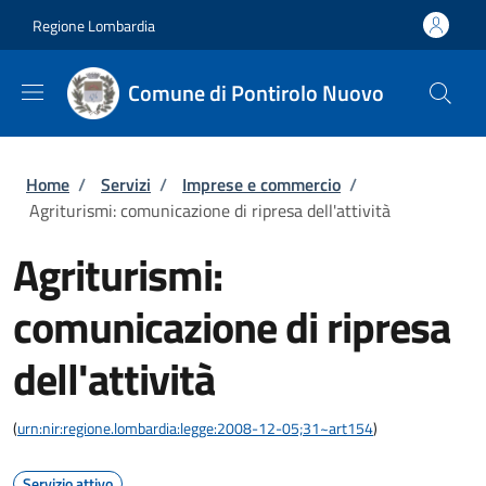
Salta al contenuto principale
Skip to footer content
Regione Lombardia
Comune di Pontirolo Nuovo
Briciole di pane
Home
/
Servizi
/
Imprese e commercio
/
Agriturismi: comunicazione di ripresa dell'attività
Agriturismi:
comunicazione di ripresa
dell'attività
(
urn:nir:regione.lombardia:legge:2008-12-05;31~art154
)
Servizio attivo