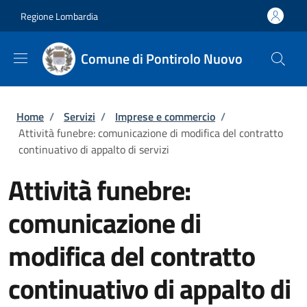
Salta al contenuto principale
Skip to footer content
Regione Lombardia
Comune di Pontirolo Nuovo
Briciole di pane
Home
/
Servizi
/
Imprese e commercio
/
Attività funebre: comunicazione di modifica del contratto
continuativo di appalto di servizi
Attività funebre:
comunicazione di
modifica del contratto
continuativo di appalto di