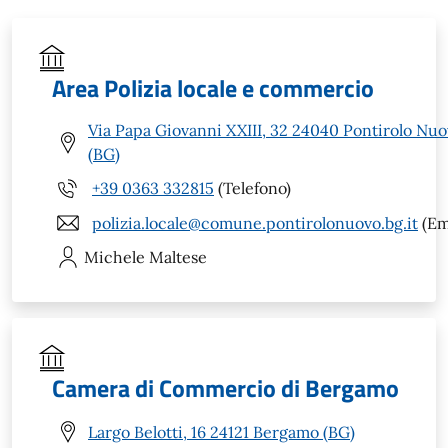
Area Polizia locale e commercio
Via Papa Giovanni XXIII, 32 24040 Pontirolo Nu
(BG)
+39 0363 332815
(Telefono)
polizia.locale@comune.pontirolonuovo.bg.it
(Em
Michele
Maltese
Camera di Commercio di Bergamo
Largo Belotti, 16 24121 Bergamo (BG)