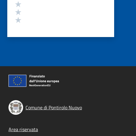
Valuta 3 stelle su 5
Valuta 2 stelle su 5
Valuta 1 stelle su 5
Comune di Pontirolo Nuovo
Footer menu
Area riservata