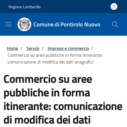
Salta al contenuto principale
Skip to footer content
Regione Lombardia
Comune di Pontirolo Nuovo
Briciole di pane
Home
/
Servizi
/
Imprese e commercio
/
Commercio su aree pubbliche in forma itinerante:
comunicazione di modifica dei dati anagrafici
Commercio su aree
pubbliche in forma
itinerante: comunicazione
di modifica dei dati