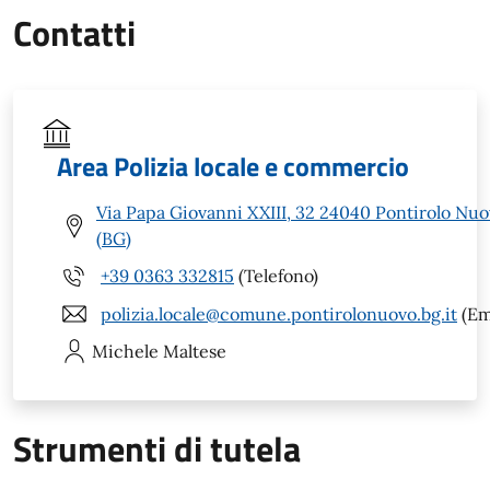
Contatti
Area Polizia locale e commercio
Via Papa Giovanni XXIII, 32 24040 Pontirolo Nu
(BG)
+39 0363 332815
(Telefono)
polizia.locale@comune.pontirolonuovo.bg.it
(Em
Michele
Maltese
Strumenti di tutela