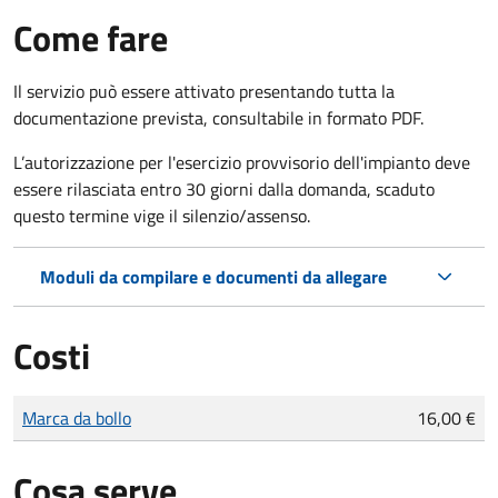
Come fare
Il servizio può essere attivato presentando tutta la
documentazione prevista, consultabile in formato PDF.
L’autorizzazione per l'esercizio provvisorio dell'impianto deve
essere rilasciata entro 30 giorni dalla domanda, s
caduto
questo termine
vige il silenzio/assenso
.
Moduli da compilare e documenti da allegare
Costi
Tipo di pagamento
Importo
Marca da bollo
16,00 €
Cosa serve