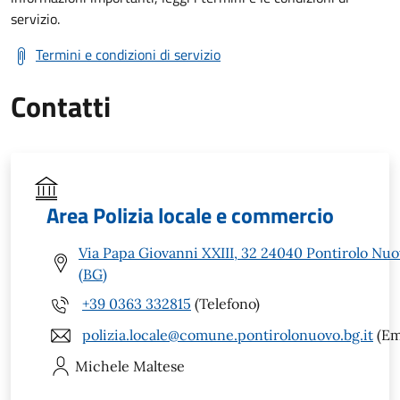
servizio.
Termini e condizioni di servizio
Contatti
Area Polizia locale e commercio
Via Papa Giovanni XXIII, 32 24040 Pontirolo Nu
(BG)
+39 0363 332815
(Telefono)
polizia.locale@comune.pontirolonuovo.bg.it
(Em
Michele
Maltese