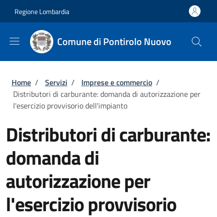
Salta al contenuto principale
Skip to footer content
Regione Lombardia
Comune di Pontirolo Nuovo
Briciole di pane
Home
/
Servizi
/
Imprese e commercio
/
Distributori di carburante: domanda di autorizzazione per
l'esercizio provvisorio dell'impianto
Distributori di carburante:
domanda di
autorizzazione per
l'esercizio provvisorio