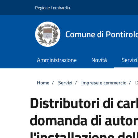
Salta al contenuto principale
Skip to footer content
Regione Lombardia
Comune di Pontirol
Amministrazione
Novità
Servizi
Briciole di pane
Home
/
Servizi
/
Imprese e commercio
/
D
Distributori di ca
domanda di autor
l'installazione de