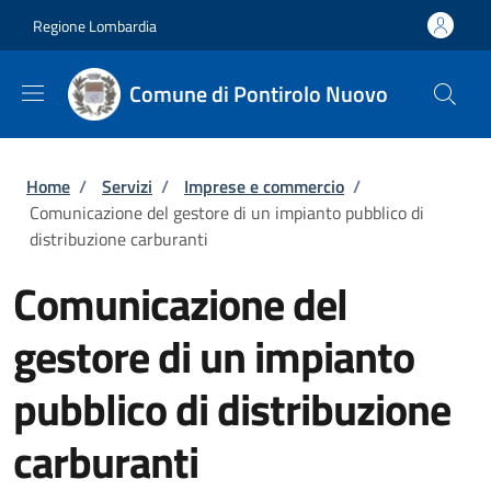
Salta al contenuto principale
Skip to footer content
Regione Lombardia
Comune di Pontirolo Nuovo
Briciole di pane
Home
/
Servizi
/
Imprese e commercio
/
Comunicazione del gestore di un impianto pubblico di
distribuzione carburanti
Comunicazione del
gestore di un impianto
pubblico di distribuzione
carburanti