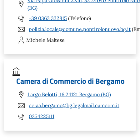
Via Papa Giovanni XXIII, 32 24040 Pontirolo Nu
(BG)
+39 0363 332815
(Telefono)
polizia.locale@comune.pontirolonuovo.bg.it
(Em
Michele
Maltese
Camera di Commercio di Bergamo
Largo Belotti, 16 24121 Bergamo (BG)
cciaa.bergamo@bg.legalmail.camcom.it
0354225111