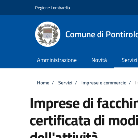
Salta al contenuto principale
Skip to footer content
Regione Lombardia
Comune di Pontirol
Amministrazione
Novità
Servizi
Briciole di pane
Home
/
Servizi
/
Imprese e commercio
/
I
Imprese di facchi
certificata di mod
dell'attività