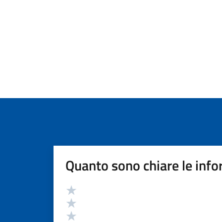
Quanto sono chiare le info
Valutazione
Valuta 5 stelle su 5
Valuta 4 stelle su 5
Valuta 3 stelle su 5