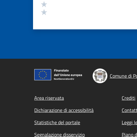
Valuta 2 stelle su 5
Valuta 1 stelle su 5
Comune di Po
Footer menu
Area riservata
Crediti
Dichiarazione di accessibilità
Contatt
Statistiche del portale
Leggi l
Segnalazione disservizio
Piano d