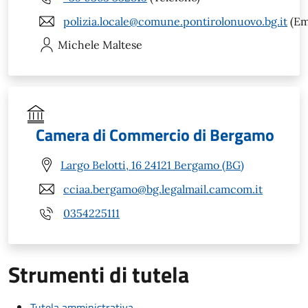
polizia.locale@comune.pontirolonuovo.bg.it
(Em
Michele
Maltese
Camera di Commercio di Bergamo
Largo Belotti, 16 24121 Bergamo (BG)
cciaa.bergamo@bg.legalmail.camcom.it
0354225111
Strumenti di tutela
Tutela amministrativa