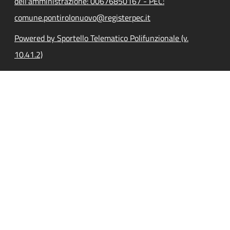
dell'amministrazione: 00676850167 - PEC:
comune.pontirolonuovo@registerpec.it
Powered by Sportello Telematico Polifunzionale (v.
10.41.2)