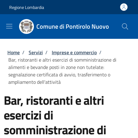
Salta al contenuto principale
Skip to footer content
Regione Lombardia
Comune di Pontirolo Nuovo
Briciole di pane
Home
/
Servizi
/
Imprese e commercio
/
Bar, ristoranti e altri esercizi di somministrazione di
alimenti e bevande posti in zone non tutelate:
segnalazione certificata di avvio, trasferimento o
ampliamento dell'attività
Bar, ristoranti e altri
esercizi di
somministrazione di