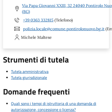
Via Papa Giovanni XXIII, 32 24040 Pontirolo Nu
(BG)
+39 0363 332815
(Telefono)
polizia.locale@comune.pontirolonuovo.bg.it
(Em
Michele
Maltese
Strumenti di tutela
Tutela amministrativa
Tutela giurisdizionale
Domande frequenti
Quali sono i tempi di istruttoria di una domanda di
autorizzazione, concessione o licenza?