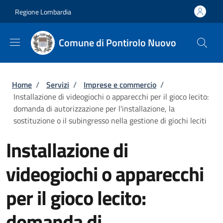
Salta al contenuto principale
Skip to footer content
Regione Lombardia
Comune di Pontirolo Nuovo
Briciole di pane
Home
/
Servizi
/
Imprese e commercio
/
Installazione di videogiochi o apparecchi per il gioco lecito:
domanda di autorizzazione per l'installazione, la
sostituzione o il subingresso nella gestione di giochi leciti
Installazione di
videogiochi o apparecchi
per il gioco lecito:
domanda di