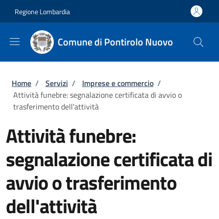
Salta al contenuto principale
Skip to footer content
Regione Lombardia
Comune di Pontirolo Nuovo
Briciole di pane
Home
/
Servizi
/
Imprese e commercio
/
Attività funebre: segnalazione certificata di avvio o
trasferimento dell'attività
Attività funebre:
segnalazione certificata di
avvio o trasferimento
dell'attività