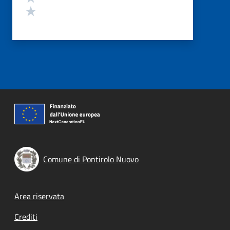
Valuta 1 stelle su 5
Comune di Pontirolo Nuovo
Footer menu
Area riservata
Crediti