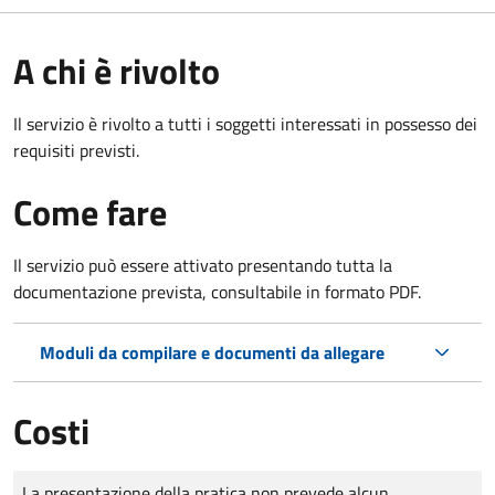
A chi è rivolto
Il servizio è rivolto a tutti i soggetti interessati in possesso dei
requisiti previsti.
Come fare
Il servizio può essere attivato presentando tutta la
documentazione prevista, consultabile in formato PDF.
Moduli da compilare e documenti da allegare
Costi
Tipo di pagamento
Importo
La presentazione della pratica non prevede alcun