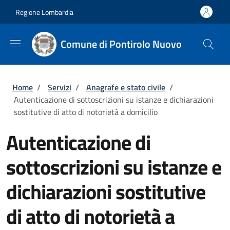
Salta al contenuto principale
Skip to footer content
Regione Lombardia
Comune di Pontirolo Nuovo
Briciole di pane
Home
/
Servizi
/
Anagrafe e stato civile
/
Autenticazione di sottoscrizioni su istanze e dichiarazioni
sostitutive di atto di notorietà a domicilio
Autenticazione di
sottoscrizioni su istanze e
dichiarazioni sostitutive
di atto di notorietà a