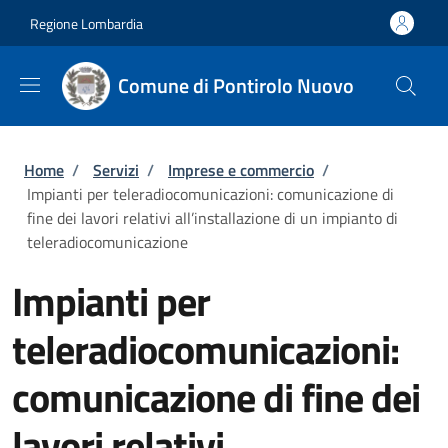
Salta al contenuto principale
Skip to footer content
Regione Lombardia
Comune di Pontirolo Nuovo
Briciole di pane
Home
/
Servizi
/
Imprese e commercio
/
Impianti per teleradiocomunicazioni: comunicazione di
fine dei lavori relativi all’installazione di un impianto di
teleradiocomunicazione
Impianti per
teleradiocomunicazioni:
comunicazione di fine dei
lavori relativi