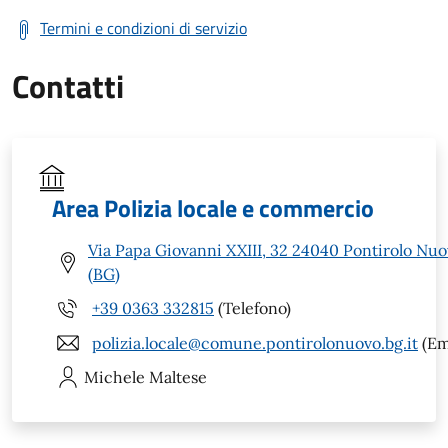
Termini e condizioni di servizio
Contatti
Area Polizia locale e commercio
Via Papa Giovanni XXIII, 32 24040 Pontirolo Nu
(BG)
+39 0363 332815
(Telefono)
polizia.locale@comune.pontirolonuovo.bg.it
(Em
Michele
Maltese