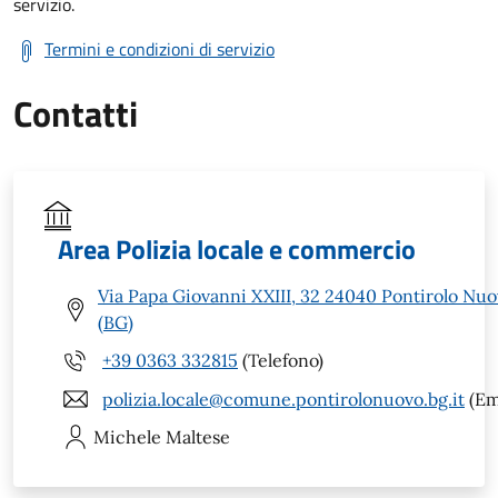
servizio.
Termini e condizioni di servizio
Contatti
Area Polizia locale e commercio
Via Papa Giovanni XXIII, 32 24040 Pontirolo Nu
(BG)
+39 0363 332815
(Telefono)
polizia.locale@comune.pontirolonuovo.bg.it
(Em
Michele
Maltese