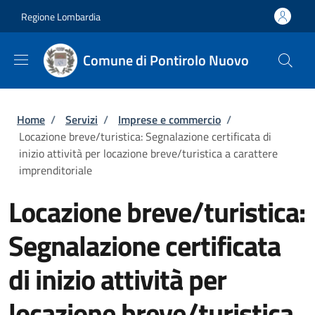
Salta al contenuto principale
Skip to footer content
Regione Lombardia
Comune di Pontirolo Nuovo
Briciole di pane
Home
/
Servizi
/
Imprese e commercio
/
Locazione breve/turistica: Segnalazione certificata di
inizio attività per locazione breve/turistica a carattere
imprenditoriale
Locazione breve/turistica:
Segnalazione certificata
di inizio attività per
locazione breve/turistica