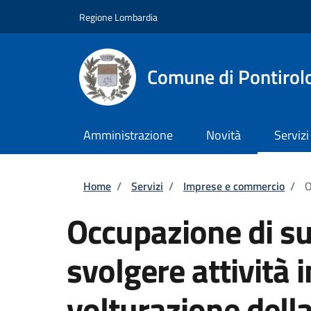
Salta al contenuto principale
Skip to footer content
Regione Lombardia
Comune di Pontirol
Amministrazione
Novità
Servizi
Briciole di pane
Home
/
Servizi
/
Imprese e commercio
/
O
Occupazione di su
svolgere attività 
volturazione dell