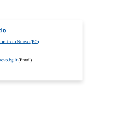
cio
Pontirolo Nuovo (BG)
ovo.bg.it
(Email)