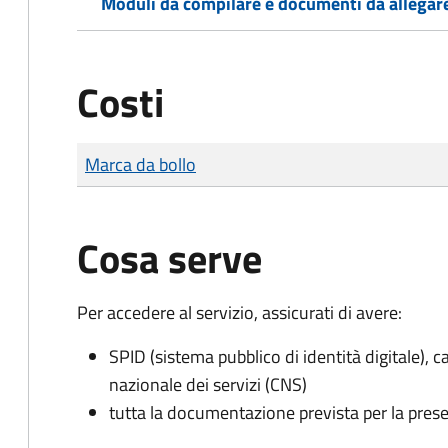
Moduli da compilare e documenti da allegar
Costi
Tipo di pagamento
Importo
Marca da bollo
Cosa serve
Per accedere al servizio, assicurati di avere:
SPID (sistema pubblico di identità digitale), ca
nazionale dei servizi (CNS)
tutta la documentazione prevista per la prese