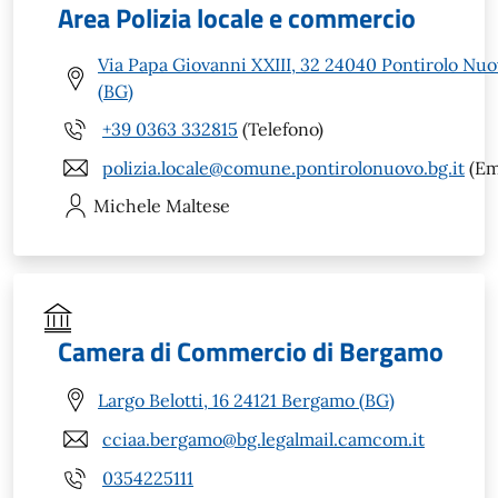
Area Polizia locale e commercio
Via Papa Giovanni XXIII, 32 24040 Pontirolo Nu
(BG)
+39 0363 332815
(Telefono)
polizia.locale@comune.pontirolonuovo.bg.it
(Em
Michele
Maltese
Camera di Commercio di Bergamo
Largo Belotti, 16 24121 Bergamo (BG)
cciaa.bergamo@bg.legalmail.camcom.it
0354225111