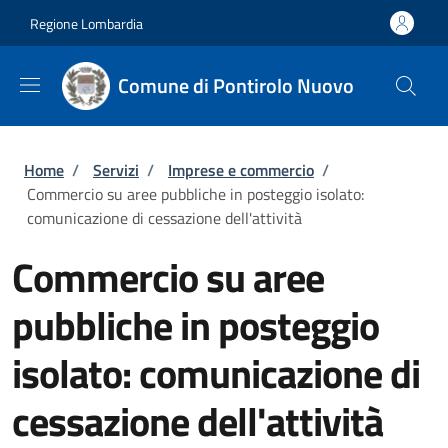
Salta al contenuto principale
Skip to footer content
Regione Lombardia
Comune di Pontirolo Nuovo
Briciole di pane
Home
/
Servizi
/
Imprese e commercio
/
Commercio su aree pubbliche in posteggio isolato:
comunicazione di cessazione dell'attività
Commercio su aree
pubbliche in posteggio
isolato: comunicazione di
cessazione dell'attività