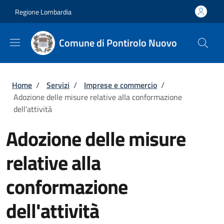
Salta al contenuto principale
Skip to footer content
Regione Lombardia
Comune di Pontirolo Nuovo
Briciole di pane
Home
/
Servizi
/
Imprese e commercio
/
Adozione delle misure relative alla conformazione
dell'attività
Adozione delle misure
relative alla
conformazione
dell'attività