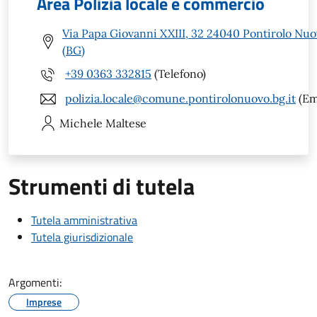
Area Polizia locale e commercio
Via Papa Giovanni XXIII, 32 24040 Pontirolo Nu
(BG)
+39 0363 332815
(Telefono)
polizia.locale@comune.pontirolonuovo.bg.it
(Em
Michele
Maltese
Strumenti di tutela
Tutela amministrativa
Tutela giurisdizionale
Argomenti:
Imprese