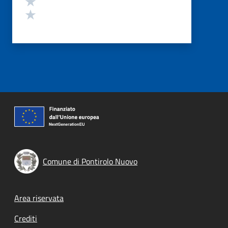
Valuta 2 stelle su 5
Valuta 1 stelle su 5
Comune di Pontirolo Nuovo
Footer menu
Area riservata
Crediti