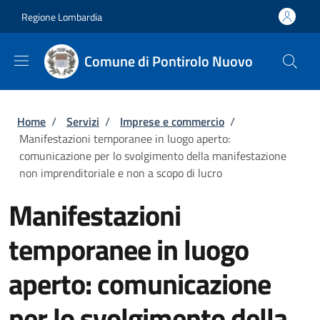
Salta al contenuto principale
Skip to footer content
Regione Lombardia
Comune di Pontirolo Nuovo
Briciole di pane
Home
/
Servizi
/
Imprese e commercio
/
Manifestazioni temporanee in luogo aperto:
comunicazione per lo svolgimento della manifestazione
non imprenditoriale e non a scopo di lucro
Manifestazioni
temporanee in luogo
aperto: comunicazione
per lo svolgimento della