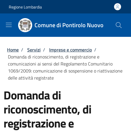
Salta al contenuto principale
Skip to footer content
Regione Lombardia
Comune di Pontirolo Nuovo
Briciole di pane
Home
/
Servizi
/
Imprese e commercio
/
Domanda di riconoscimento, di registrazione e
comunicazioni ai sensi del Regolamento Comunitario
1069/2009: comunicazione di sospensione o riattivazione
delle attività registrate
Domanda di
riconoscimento, di
registrazione e