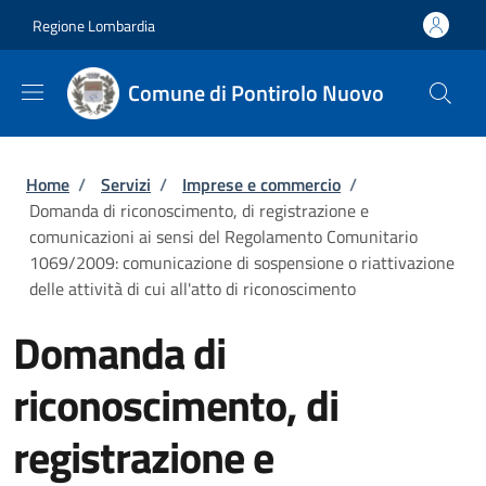
Salta al contenuto principale
Skip to footer content
Regione Lombardia
Comune di Pontirolo Nuovo
Briciole di pane
Home
/
Servizi
/
Imprese e commercio
/
Domanda di riconoscimento, di registrazione e
comunicazioni ai sensi del Regolamento Comunitario
1069/2009: comunicazione di sospensione o riattivazione
delle attività di cui all'atto di riconoscimento
Domanda di
riconoscimento, di
registrazione e