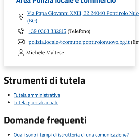
Area Polizia locale e commercio
Via Papa Giovanni XXIII, 32 24040 Pontirolo Nu
(BG)
+39 0363 332815
(Telefono)
polizia.locale@comune.pontirolonuovo.bg.it
(Em
Michele
Maltese
Strumenti di tutela
Tutela amministrativa
Tutela giurisdizionale
Domande frequenti
Quali sono i tempi di istruttoria di una comunicazione?