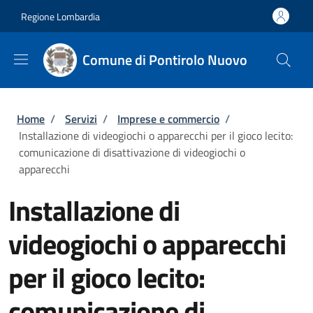
Salta al contenuto principale
Skip to footer content
Regione Lombardia
Comune di Pontirolo Nuovo
Briciole di pane
Home
/
Servizi
/
Imprese e commercio
/
Installazione di videogiochi o apparecchi per il gioco lecito:
comunicazione di disattivazione di videogiochi o
apparecchi
Installazione di
videogiochi o apparecchi
per il gioco lecito:
comunicazione di