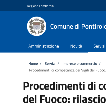
Salta al contenuto principale
Skip to footer content
Regione Lombardia
Comune di Pontirol
Amministrazione
Novità
Servizi
Briciole di pane
Home
/
Servizi
/
Imprese e commercio
/
Procedimenti di competenza dei Vigili del Fuoco: 
Procedimenti di c
del Fuoco: rilascio