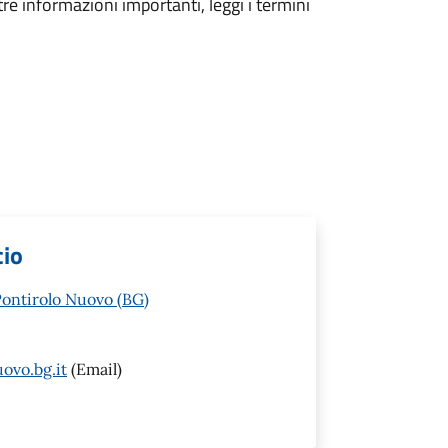
tre informazioni importanti, leggi i termini
cio
Pontirolo Nuovo (BG)
ovo.bg.it
(Email)