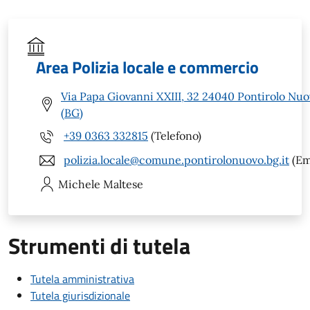
Area Polizia locale e commercio
Via Papa Giovanni XXIII, 32 24040 Pontirolo Nu
(BG)
+39 0363 332815
(Telefono)
polizia.locale@comune.pontirolonuovo.bg.it
(Em
Michele
Maltese
Strumenti di tutela
Tutela amministrativa
Tutela giurisdizionale