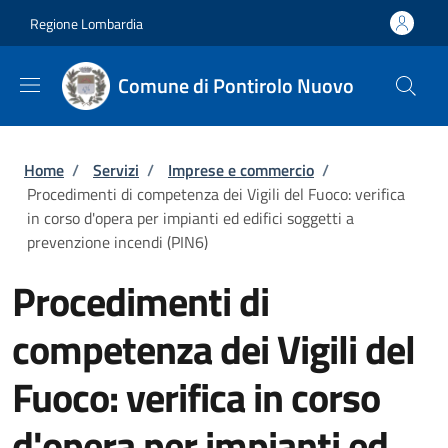
Salta al contenuto principale
Skip to footer content
Regione Lombardia
Comune di Pontirolo Nuovo
Briciole di pane
Home
/
Servizi
/
Imprese e commercio
/
Procedimenti di competenza dei Vigili del Fuoco: verifica
in corso d'opera per impianti ed edifici soggetti a
prevenzione incendi (PIN6)
Procedimenti di
competenza dei Vigili del
Fuoco: verifica in corso
d'opera per impianti ed