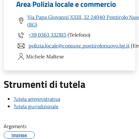
Area Polizia locale e commercio
Via Papa Giovanni XXIII, 32 24040 Pontirolo Nu
(BG)
+39 0363 332815
(Telefono)
polizia.locale@comune.pontirolonuovo.bg.it
(Em
Michele
Maltese
Strumenti di tutela
Tutela amministrativa
Tutela giurisdizionale
Argomenti:
Imprese