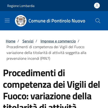
Salta al contenuto principale
Skip to footer content
Regione Lombardia
Comune di Pontirolo Nuovo
Briciole di pane
Home
/
Servizi
/
Imprese e commercio
/
Procedimenti di competenza dei Vigili del Fuoco:
variazione della titolarità di attività soggetta alla
prevenzione incendi (PIN7)
Procedimenti di
competenza dei Vigili del
Fuoco: variazione della
titolarità di attività