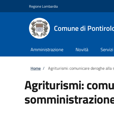
Salta al contenuto principale
Skip to footer content
Regione Lombardia
Comune di Pontirol
Amministrazione
Novità
Servizi
Briciole di pane
Home
/
Agriturismi: comunicare deroghe alla 
Agriturismi: comu
somministrazione 