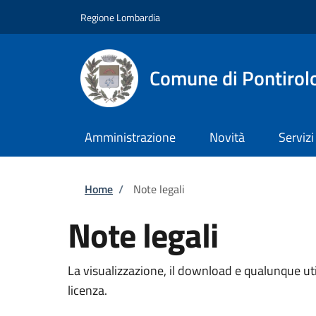
Salta al contenuto principale
Skip to footer content
Regione Lombardia
Comune di Pontirol
Amministrazione
Novità
Servizi
Briciole di pane
Home
/
Note legali
Note legali
La visualizzazione, il download e qualunque util
licenza.