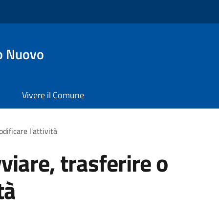
o Nuovo
Vivere il Comune
dificare l'attività
viare, trasferire o
tà