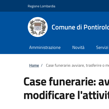
Salta al contenuto principale
Skip to footer content
Regione Lombardia
Comune di Pontirol
Amministrazione
Novità
Servizi
Briciole di pane
Home
/
Case funerarie: avviare, trasferire o mo
Case funerarie: av
modificare l'attivi