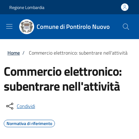
Salta al contenuto principale
Skip to footer content
Regione Lombardia
Comune di Pontirolo Nuovo
Briciole di pane
Home
/
Commercio elettronico: subentrare nell'attività
Commercio elettronico:
subentrare nell'attività
Condividi
Normativa di riferimento