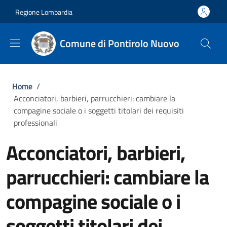
Salta al contenuto principale
Skip to footer content
Regione Lombardia
Comune di Pontirolo Nuovo
Briciole di pane
Home
/
Acconciatori, barbieri, parrucchieri: cambiare la
compagine sociale o i soggetti titolari dei requisiti
professionali
Acconciatori, barbieri,
parrucchieri: cambiare la
compagine sociale o i
soggetti titolari dei