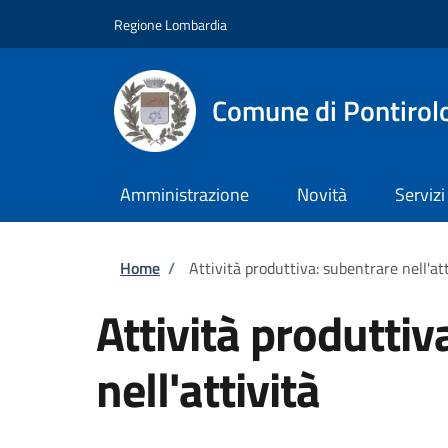
Salta al contenuto principale
Skip to footer content
Regione Lombardia
Comune di Pontirol
Amministrazione
Novità
Servizi
Briciole di pane
Home
/
Attività produttiva: subentrare nell'att
Attività produttiv
nell'attività