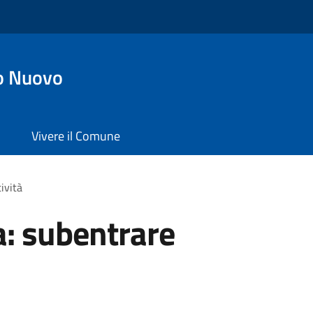
o Nuovo
Vivere il Comune
ività
a: subentrare