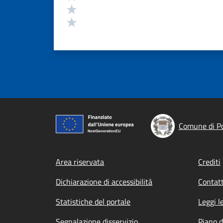
Valuta 2 stelle su 5
Valuta 1 stelle su 5
Comune di Po
Footer menu
Area riservata
Crediti
Dichiarazione di accessibilità
Contatt
Statistiche del portale
Leggi l
Segnalazione disservizio
Piano d