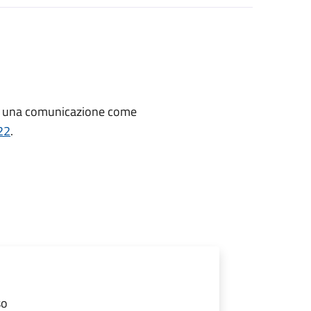
re una comunicazione
come
22
.
so