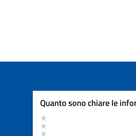
Quanto sono chiare le info
Valutazione
Valuta 5 stelle su 5
Valuta 4 stelle su 5
Valuta 3 stelle su 5