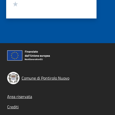
Valuta 1 stelle su 5
Comune di Pontirolo Nuovo
Footer menu
Area riservata
Crediti