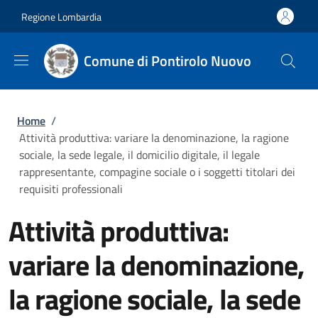
Salta al contenuto principale
Skip to footer content
Regione Lombardia
Comune di Pontirolo Nuovo
Briciole di pane
Home
/
Attività produttiva: variare la denominazione, la ragione
sociale, la sede legale, il domicilio digitale, il legale
rappresentante, compagine sociale o i soggetti titolari dei
requisiti professionali
Attività produttiva:
variare la denominazione,
la ragione sociale, la sede