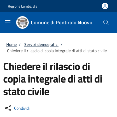
Salta al contenuto principale
Skip to footer content
Regione Lombardia
Comune di Pontirolo Nuovo
Briciole di pane
Home
/
Servizi demografici
/
Chiedere il rilascio di copia integrale di atti di stato civile
Chiedere il rilascio di
copia integrale di atti di
stato civile
Condividi