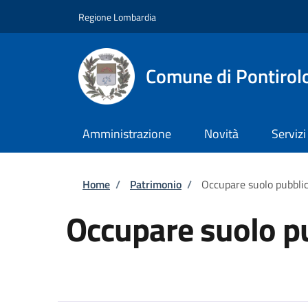
Salta al contenuto principale
Skip to footer content
Regione Lombardia
Comune di Pontirol
Amministrazione
Novità
Servizi
Briciole di pane
Home
/
Patrimonio
/
Occupare suolo pubbli
Occupare suolo p