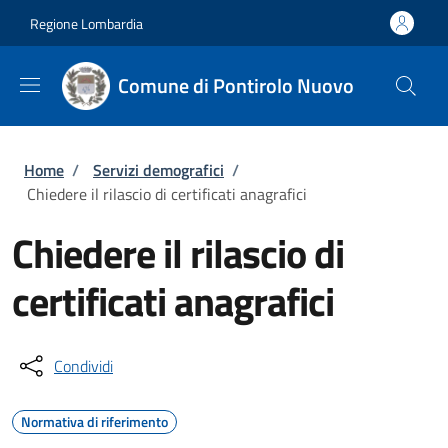
Salta al contenuto principale
Skip to footer content
Regione Lombardia
Comune di Pontirolo Nuovo
Briciole di pane
Home
/
Servizi demografici
/
Chiedere il rilascio di certificati anagrafici
Chiedere il rilascio di
certificati anagrafici
Condividi
Normativa di riferimento