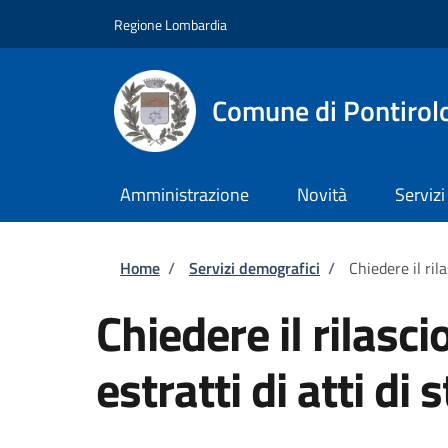
Salta al contenuto principale
Skip to footer content
Regione Lombardia
Comune di Pontirol
Amministrazione
Novità
Servizi
Briciole di pane
Home
/
Servizi demografici
/
Chiedere il rila
Chiedere il rilascio
estratti di atti di 