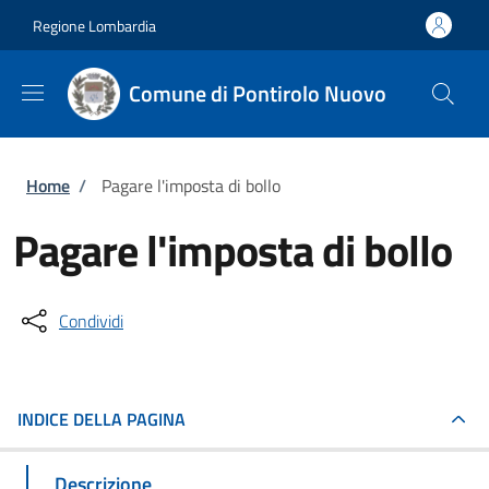
Salta al contenuto principale
Skip to footer content
Regione Lombardia
Comune di Pontirolo Nuovo
Briciole di pane
Home
/
Pagare l'imposta di bollo
Pagare l'imposta di bollo
Condividi
INDICE DELLA PAGINA
Descrizione