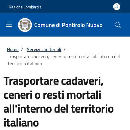
Salta al contenuto principale
Skip to footer content
Regione Lombardia
Comune di Pontirolo Nuovo
Briciole di pane
Home
/
Servizi cimiteriali
/
Trasportare cadaveri, ceneri o resti mortali all'interno del
territorio italiano
Trasportare cadaveri,
ceneri o resti mortali
all'interno del territorio
italiano