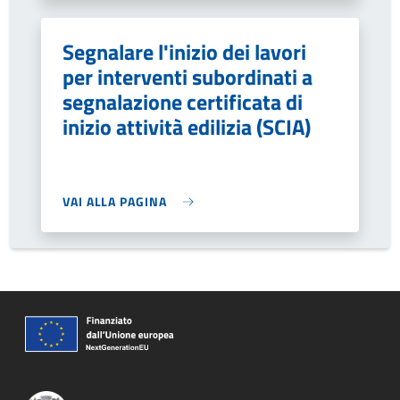
Segnalare l'inizio dei lavori
per interventi subordinati a
segnalazione certificata di
inizio attività edilizia (SCIA)
VAI ALLA PAGINA