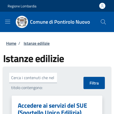
Salta al contenuto principale
Skip to footer content
Regione Lombardia
Comune di Pontirolo Nuovo
Briciole di pane
Home
/
Istanze edilizie
Istanze edilizie
Cerca i contenuti che nel
titolo contengono:
Accedere ai servizi del SUE
(Sportello Unico Edilizia)