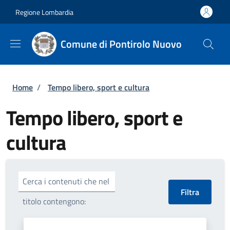
Salta al contenuto principale
Skip to footer content
Regione Lombardia
Comune di Pontirolo Nuovo
Briciole di pane
Home
/
Tempo libero, sport e cultura
Tempo libero, sport e
cultura
Cerca i contenuti che nel
titolo contengono: