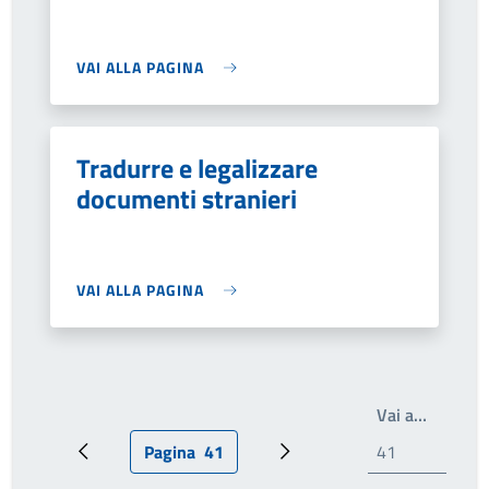
VAI ALLA PAGINA
Tradurre e legalizzare
documenti stranieri
VAI ALLA PAGINA
Write th
Vai a…
Pagina
41
Pagina precedente
Pagina attuale
Prossima pagina