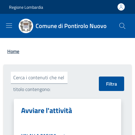
Salta al contenuto principale
Skip to footer content
Regione Lombardia
Comune di Pontirolo Nuovo
Briciole di pane
Home
Cerca i contenuti che nel
titolo contengono:
Avviare l'attività