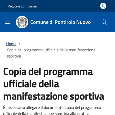
Salta al contenuto principale
Skip to footer content
Regione Lombardia
Comune di Pontirolo Nuovo
Briciole di pane
Home
/
Copia del programma ufficiale della manifestazione
sportiva
Copia del programma
ufficiale della
manifestazione sportiva
È necessario allegare il documento Copia del programma
ufficiale della manifestazione sportiva alla pratica.