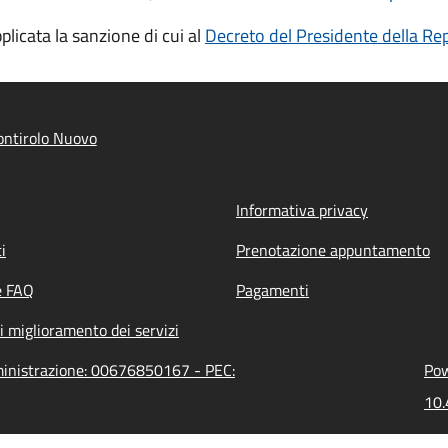
pplicata la sanzione di cui al
Decreto del Presidente della Rep
ntirolo Nuovo
Informativa privacy
i
Prenotazione appuntamento
e FAQ
Pagamenti
i miglioramento dei servizi
ministrazione: 00676850167 - PEC:
Pow
10.