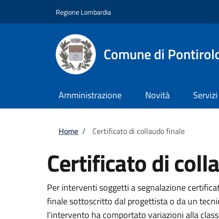
Salta al contenuto principale
Skip to footer content
Regione Lombardia
Comune di Pontirol
Amministrazione
Novità
Servizi
Briciole di pane
Home
/
Certificato di collaudo finale
Certificato di coll
Per interventi soggetti a segnalazione certificata
finale sottoscritto dal progettista o da un tecni
l'intervento ha comportato variazioni alla class