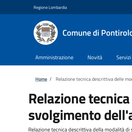
Salta al contenuto principale
Skip to footer content
Regione Lombardia
Comune di Pontirol
Amministrazione
Novità
Servizi
Briciole di pane
Home
/
Relazione tecnica descrittiva delle mod
Relazione tecnica 
svolgimento dell'a
Relazione tecnica descrittiva della modalità di 