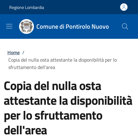
Salta al contenuto principale
Skip to footer content
Regione Lombardia
Comune di Pontirolo Nuovo
Briciole di pane
Home
/
Copia del nulla osta attestante la disponibilità per lo
sfruttamento dell'area
Copia del nulla osta
attestante la disponibilità
per lo sfruttamento
dell'area