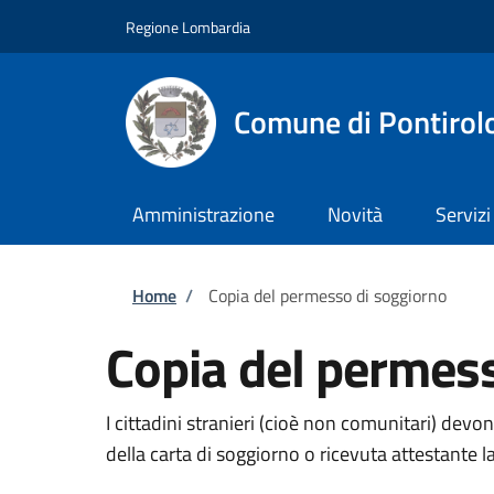
Salta al contenuto principale
Skip to footer content
Regione Lombardia
Comune di Pontirol
Amministrazione
Novità
Servizi
Briciole di pane
Home
/
Copia del permesso di soggiorno
Copia del permes
I cittadini stranieri (cioè non comunitari) devo
della carta di soggiorno o ricevuta attestante