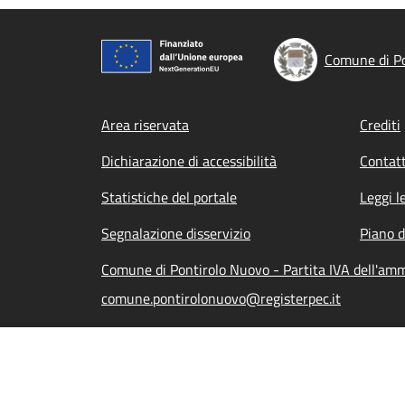
Comune di Po
Footer menu
Area riservata
Crediti
Dichiarazione di accessibilità
Contatt
Statistiche del portale
Leggi l
Segnalazione disservizio
Piano d
Comune di Pontirolo Nuovo - Partita IVA dell'am
comune.pontirolonuovo@registerpec.it