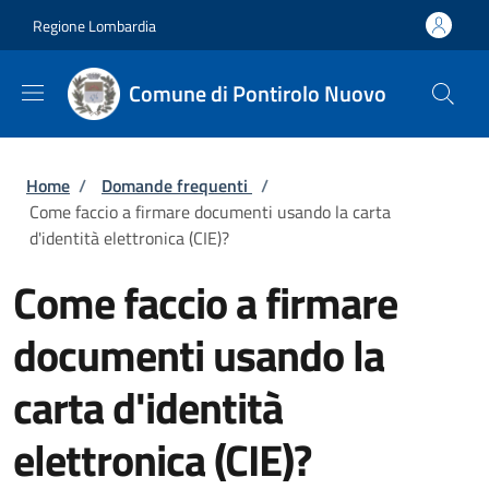
Salta al contenuto principale
Skip to footer content
Regione Lombardia
Comune di Pontirolo Nuovo
Briciole di pane
Home
/
Domande frequenti
/
Come faccio a firmare documenti usando la carta
d'identità elettronica (CIE)?
Come faccio a firmare
documenti usando la
carta d'identità
elettronica (CIE)?